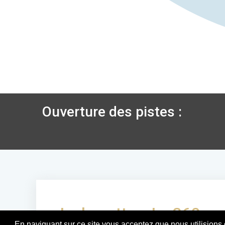
Ouverture des pistes :
La buvette « Le 360 »
En naviguant sur ce site vous acceptez que nous utilisions