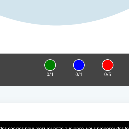
0/1
0/1
0/5
 des cookies pour mesurer notre audience, vous proposer des fon