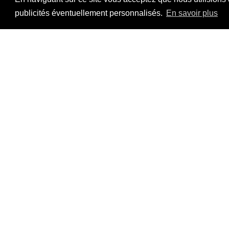
Ouverte les mardis, mercredis, samedis, dima
publicités éventuellement personnalisés.
En savoir plus