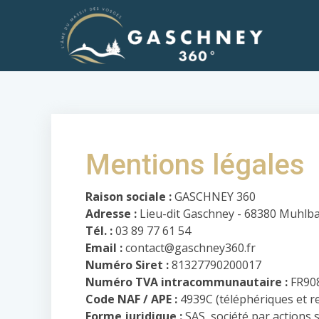
Mentions légales
Raison sociale :
GASCHNEY 360
Adresse :
Lieu-dit Gaschney - 68380 Muhlb
Tél. :
03 89 77 61 54
Email :
contact@gaschney360.fr
Numéro Siret :
81327790200017
Numéro TVA intracommunautaire :
FR90
Code NAF / APE :
4939C (téléphériques et 
Forme juridique :
SAS, société par actions s